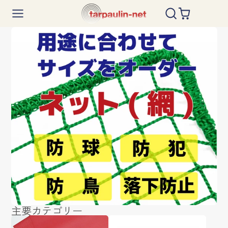
タ
ー
ポ
リ
ン
ネ
ッ
ト
主要カテゴリー